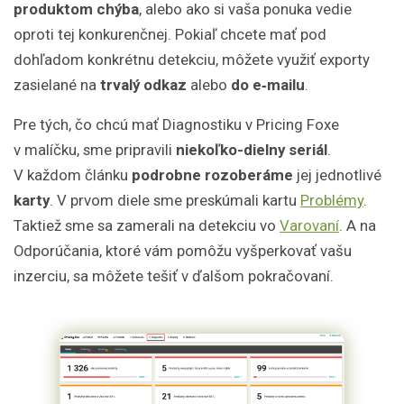
produktom chýba
, alebo ako si vaša ponuka vedie
oproti tej konkurenčnej. Pokiaľ chcete mať pod
dohľadom konkrétnu detekciu, môžete využiť exporty
zasielané na
trvalý odkaz
alebo
do e‑mailu
.
Pre tých, čo chcú mať Diagnostiku v Pricing Foxe
v malíčku, sme pripravili
niekoľko-dielny seriál
.
V každom článku
podrobne rozoberáme
jej jednotlivé
karty
. V prvom diele sme preskúmali kartu
Problémy
.
Taktiež sme sa zamerali na detekciu vo
Varovaní
. A na
Odporúčania, ktoré vám pomôžu vyšperkovať vašu
inzerciu, sa môžete tešiť v ďalšom pokračovaní.