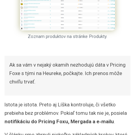
Zoznam produktov na stránke Produkty.
Ak sa vám v nejaký okamih nezhodujú dáta v Pricing
Foxe s tými na Heureke, počkajte. Ich prenos môže
chvíľu trvať.
Istota je istota. Preto aj Líška kontroluje, či všetko
prebieha bez problémov. Pokiaľ tomu tak nie je, posiela
notifikáciu do Pricing Foxu, Mergada a e‑mailu
.
V článku sme zhrnuli niekoľko základných krokov, ktoré