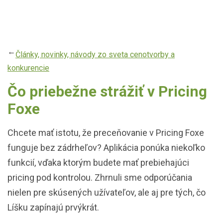
Skočiť
na
hlavný
obsah
Články, novinky, návody zo sveta cenotvorby a
konkurencie
Čo priebežne strážiť v Pricing
Foxe
Chcete mať istotu, že preceňovanie v Pricing Foxe
funguje bez zádrheľov? Aplikácia ponúka niekoľko
funkcií, vďaka ktorým budete mať prebiehajúci
pricing pod kontrolou. Zhrnuli sme odporúčania
nielen pre skúsených užívateľov, ale aj pre tých, čo
Líšku zapínajú prvýkrát.