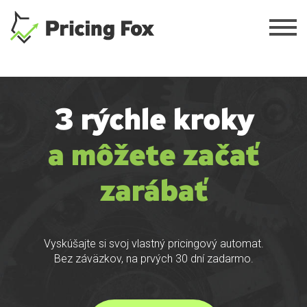
Skočiť
na
hlavný
obsah
3 rýchle kroky
a môžete začať
zarábať
Vyskúšajte si svoj vlastný pricingový automat.
Bez záväzkov, na prvých 30 dní zadarmo.