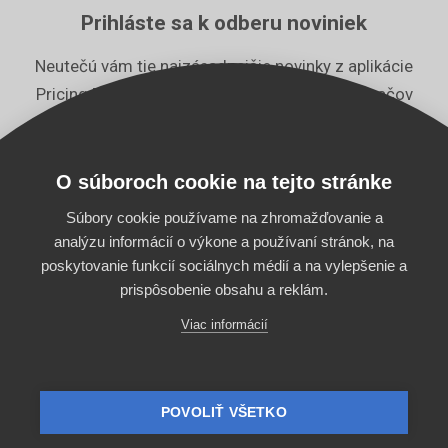
Prihláste sa k odberu noviniek
Neutečú vám tie najzásadnejšie novinky z aplikácie
Pricing Fox a tipy na články z odboru vyhľadávačov
tovaru.
E-mail
Odoberať
O súboroch cookie na tejto stránke
Súbory cookie používame na zhromažďovanie a
analýzu informácií o výkone a používaní stránok, na
poskytovanie funkcií sociálnych médií a na vylepšenie a
prispôsobenie obsahu a reklám.
Viac informácií
Začnite používať aj
biddingový automat Bidding Fox
a využite
potenciál vyhľadávačov tovaru na maximum.
Prevádzkovateľom stránok pricing-fox.sk je Bidding Fox
POVOLIŤ VŠETKO
technologies, s.r.o., IČ 04677200.