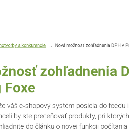
enotvorby a konkurencie
Nová možnosť zohľadnenia DPH v Pr
žnosť zohľadnenia 
g Foxe
, že váš e‑shopový systém posiela do feedu 
eli by ste preceňovať produkty, pri ktorých
iadnite do článku o novej funkcii počítania