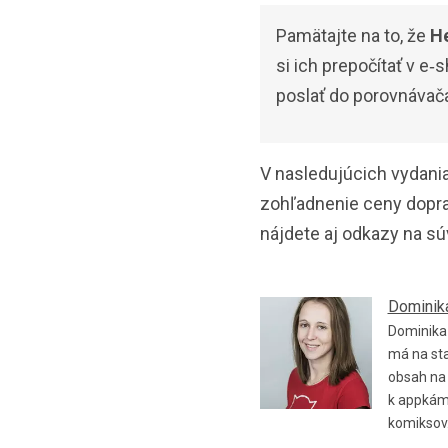
Pamätajte na to, že
He
si ich prepočítať v 
poslať do porovnávača
V nasledujúcich vydani
zohľadnenie ceny doprav
nájdete aj odkazy na sú
Dominik
Dominika 
má na sta
obsah na 
k appkám.
komiksov