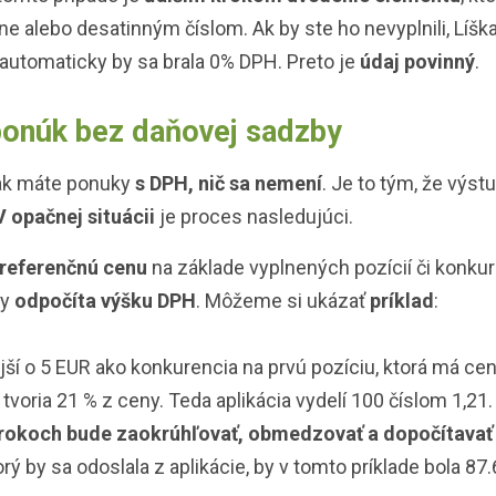
ne alebo desatinným číslom. Ak by ste ho nevyplnili, Líšk
automaticky by sa brala 0% DPH. Preto je
údaj povinný
.
onúk bez daňovej sadzby
 ak máte ponuky
s DPH, nič sa nemení
. Je to tým, že výst
V opačnej situácii
je proces nasledujúci.
 referenčnú cenu
na základe vyplnených pozícií či konkur
ky
odpočíta výšku DPH
. Môžeme si ukázať
príklad
:
ší o 5 EUR ako konkurencia na prvú pozíciu, ktorá má ce
tvoria 21 % z ceny. Teda aplikácia vydelí 100 číslom 1,21
krokoch bude zaokrúhľovať, obmedzovať a dopočítavať
torý by sa odoslala z aplikácie, by v tomto príklade bola 87