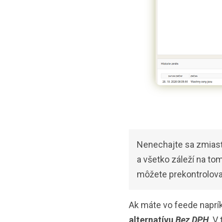
Nenechajte sa zmias
a všetko záleží na to
môžete prekontrolovať
Ak máte vo feede naprí
alternatívu
Bez DPH
. V