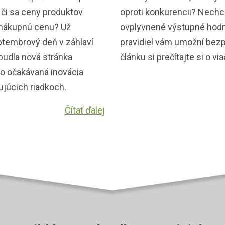
 či sa ceny produktov
oproti konkurencii? Nechce
 nákupnú cenu? Už
ovplyvnené výstupné hodn
tembrový deň v záhlaví
pravidiel vám umožní bezp
ibudla nová stránka
článku si prečítajte si o v
ho očakávaná inovácia
ujúcich riadkoch.
Čítať ďalej