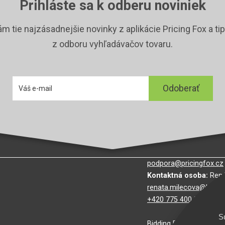
Prihláste sa k odberu noviniek
m tie najzásadnejšie novinky z aplikácie Pricing Fox a tip
z odboru vyhľadávačov tovaru.
E-mail
Odoberať
podpora@pricingfox.cz
Kontaktná osoba:
Rená
renata.milecova@biddi
+420 775 400 589
S
Bidding Fox technologies,