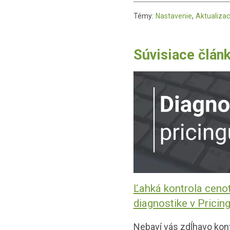
Témy:
Nastavenie
,
Aktualiza
Súvisiace člán
Ľahká kontrola ceno
diagnostike v Pricin
Nebaví vás zdĺhavo kon