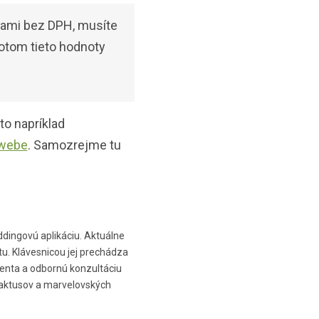
enami bez DPH, musíte
otom tieto hodnoty
to napríklad
 webe
. Samozrejme tu
ddingovú aplikáciu. Aktuálne
u. Klávesnicou jej prechádza
lienta a odbornú konzultáciu
kaktusov a marvelovských