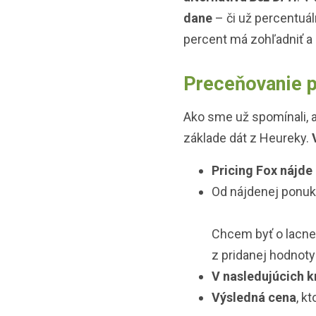
dane
– či už percentuál
percent má zohľadniť a 
Preceňovanie p
Ako sme už spomínali,
základe dát z Heureky.
Pricing Fox nájde
Od nájdenej ponu
Chcem byť o lacnej
z pridanej hodnoty 
V nasledujúcich 
Výsledná cena
, k