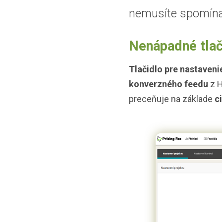
nemusíte spomínan
Nenápadné tlač
Tlačidlo pre nastaveni
konverzného feedu
z H
preceňuje na základe
c