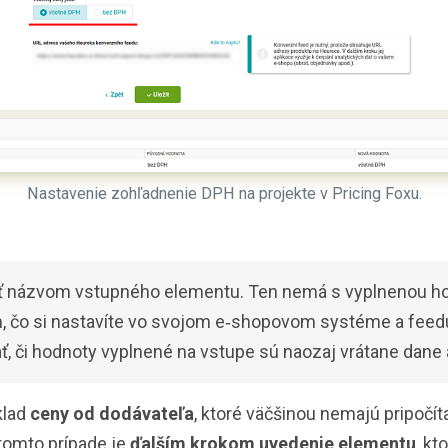
Nastavenie zohľadnenie DPH na projekte v Pricing Foxu.
ť názvom vstupného elementu. Ten nemá s vyplnenou ho
m, čo si nastavíte vo svojom e‑shopovom systéme a feed
, či hodnoty vyplnené na vstupe sú naozaj vrátane dane 
klad
ceny od dodávateľa
, ktoré väčšinou nemajú pripočíta
 tomto prípade je
ďalším krokom uvedenie elementu
, kt