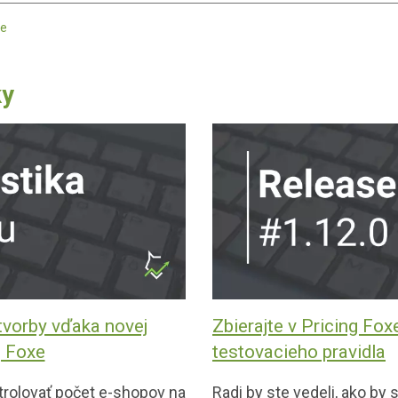
ce
ky
tvorby vďaka novej
Zbierajte v Pricing Fo
g Foxe
testovacieho pravidla
trolovať počet e-shopov na
Radi by ste vedeli, ako by 