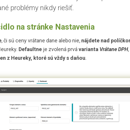
é problémy nikdy riešiť.
idlo na stránke Nastavenia
e
, či sú ceny vrátane dane alebo nie,
nájdete nad políčko
eureky.
Defaultne
je zvolená prvá
varianta
Vrátane DPH
,
ien z Heureky, ktoré sú vždy s daňou
.