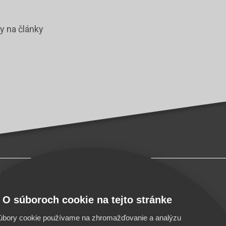
y na články
ta Milecová
ngfox.com
O súboroch cookie na tejto stránke
úbory cookie používame na zhromažďovanie a analýzu
 s.r.o.