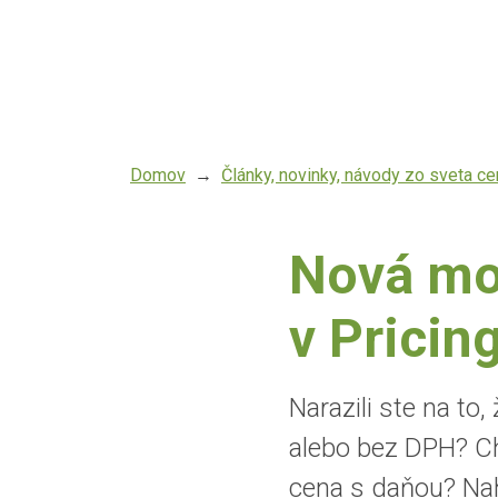
Skočiť
na
hlavný
obsah
Domov
Články, novinky, návody zo sveta c
Nová mo
v Pricin
Narazili ste na to
alebo bez DPH? Chc
cena s daňou? Nahl