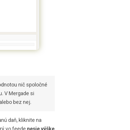
dnotou nič spoločné
u. V Mergade si
alebo bez nej.
nú daň, kliknite na
orý vo feede
nesie výške