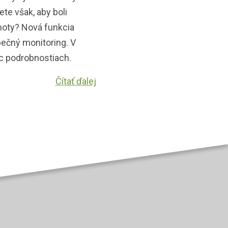
te však, aby boli
oty? Nová funkcia
ečný monitoring. V
iac podrobnostiach.
Čítať ďalej