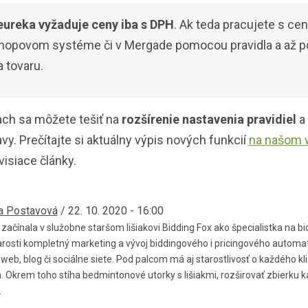
ureka vyžaduje ceny iba s DPH
. Ak teda pracujete s c
e‑shopovom systéme či v Mergade pomocou pravidla a až p
 tovaru.
ach sa môžete tešiť na
rozšírenie nastavenia pravidiel
a 
y. Prečítajte si aktuálny výpis nových funkcií
na našom
visiace články.
a Postavová
/ 22. 10. 2020 - 16:00
začínala v služobne staršom lišiakovi Bidding Fox ako špecialistka na bi
rosti kompletný marketing a vývoj biddingového i pricingového automat
web, blog či sociálne siete. Pod palcom má aj starostlivosť o každého k
 Okrem toho stíha bedmintonové utorky s lišiakmi, rozširovať zbierku 
.