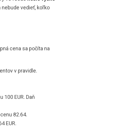
a nebude vedieť, koľko
upná cena sa počíta na
entov v pravidle.
nu 100 EUR. Daň
.
cenu 82.64.
.64 EUR.